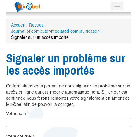
Le réseau
Accueil
/
Revues
/
Journal of computer-mediated communication
Soutien
/
Signaler sur un accès importé
Listes
Signaler un problème sur
les accès importés
Recherche
avancée
Ce formulaire vous permet de nous signaler un problème sur un
EN
accès en ligne qui est importé automatiquement. Si l'erreur est
ES
confirmée nous ferons remonter votre signalement en amont de
Mir@bel afin de pouvoir la corriger.
?
Votre nom
*
Votre courriel
*