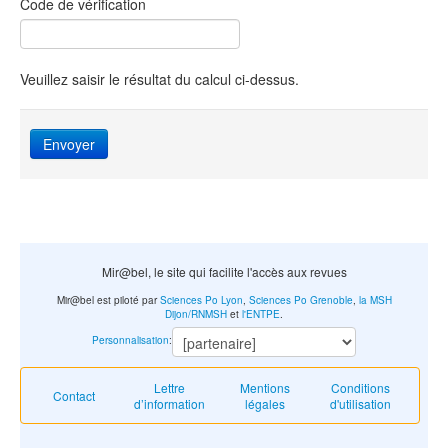
Code de vérification
Veuillez saisir le résultat du calcul ci-dessus.
Envoyer
Mir@bel, le site qui facilite l'accès aux revues
Mir@bel est piloté par
Sciences Po Lyon
,
Sciences Po Grenoble
,
la MSH
Dijon/RNMSH
et
l'ENTPE
.
Personnalisation
:
Lettre
Mentions
Conditions
Contact
d’information
légales
d'utilisation