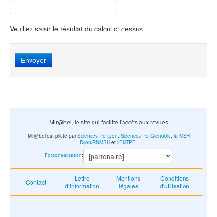
Veuillez saisir le résultat du calcul ci-dessus.
Envoyer
Mir@bel, le site qui facilite l'accès aux revues
Mir@bel est piloté par
Sciences Po Lyon
,
Sciences Po Grenoble
,
la MSH
Dijon/RNMSH
et
l'ENTPE
.
Personnalisation
:
Lettre
Mentions
Conditions
Contact
d’information
légales
d'utilisation