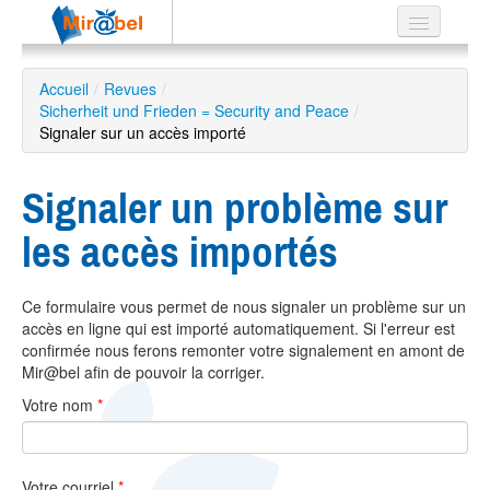
Le réseau
Accueil
/
Revues
/
Sicherheit und Frieden = Security and Peace
Soutien
/
Signaler sur un accès importé
Listes
Signaler un problème sur
les accès importés
Recherche
avancée
Ce formulaire vous permet de nous signaler un problème sur un
EN
accès en ligne qui est importé automatiquement. Si l'erreur est
ES
confirmée nous ferons remonter votre signalement en amont de
Mir@bel afin de pouvoir la corriger.
?
Votre nom
*
Votre courriel
*