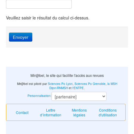
Veuillez saisir le résultat du calcul ci-dessus.
Envoyer
Mir@bel, le site qui facilite l'accès aux revues
Mir@bel est piloté par
Sciences Po Lyon
,
Sciences Po Grenoble
,
la MSH
Dijon/RNMSH
et
l'ENTPE
.
Personnalisation
:
Lettre
Mentions
Conditions
Contact
d’information
légales
d'utilisation