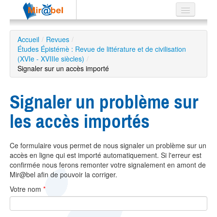
Le réseau
Accueil
/
Revues
/
Études Épistémè : Revue de littérature et de civilisation
Soutien
(XVIe - XVIIIe siècles)
/
Signaler sur un accès importé
Listes
Signaler un problème sur
les accès importés
Recherche
avancée
EN
Ce formulaire vous permet de nous signaler un problème sur un
ES
accès en ligne qui est importé automatiquement. Si l'erreur est
confirmée nous ferons remonter votre signalement en amont de
?
Mir@bel afin de pouvoir la corriger.
Votre nom
*