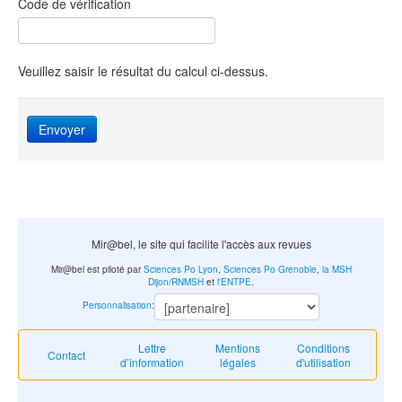
Code de vérification
Veuillez saisir le résultat du calcul ci-dessus.
Envoyer
Mir@bel, le site qui facilite l'accès aux revues
Mir@bel est piloté par
Sciences Po Lyon
,
Sciences Po Grenoble
,
la MSH
Dijon/RNMSH
et
l'ENTPE
.
Personnalisation
:
Lettre
Mentions
Conditions
Contact
d’information
légales
d'utilisation