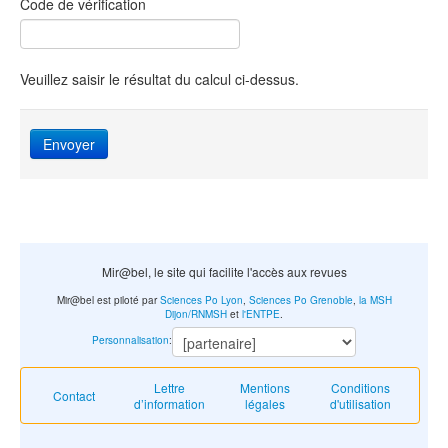
Code de vérification
Veuillez saisir le résultat du calcul ci-dessus.
Envoyer
Mir@bel, le site qui facilite l'accès aux revues
Mir@bel est piloté par
Sciences Po Lyon
,
Sciences Po Grenoble
,
la MSH
Dijon/RNMSH
et
l'ENTPE
.
Personnalisation
:
Lettre
Mentions
Conditions
Contact
d’information
légales
d'utilisation