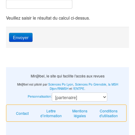
Veuillez saisir le résultat du calcul ci-dessus.
Envoyer
Mir@bel, le site qui facilite l'accès aux revues
Mir@bel est piloté par
Sciences Po Lyon
,
Sciences Po Grenoble
,
la MSH
Dijon/RNMSH
et
l'ENTPE
.
Personnalisation
:
Lettre
Mentions
Conditions
Contact
d’information
légales
d'utilisation