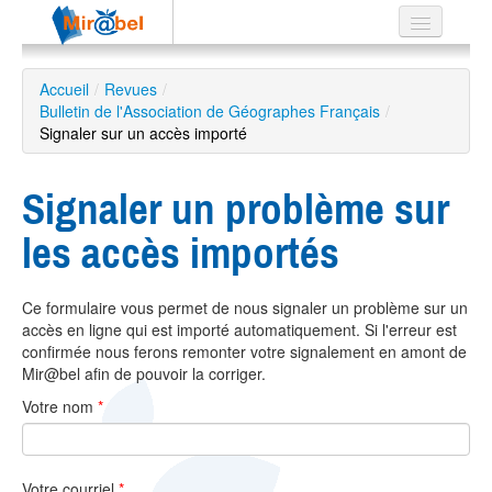
Le réseau
Accueil
/
Revues
/
Bulletin de l'Association de Géographes Français
Soutien
/
Signaler sur un accès importé
Listes
Signaler un problème sur
les accès importés
Recherche
avancée
Ce formulaire vous permet de nous signaler un problème sur un
EN
accès en ligne qui est importé automatiquement. Si l'erreur est
ES
confirmée nous ferons remonter votre signalement en amont de
Mir@bel afin de pouvoir la corriger.
?
Votre nom
*
Votre courriel
*