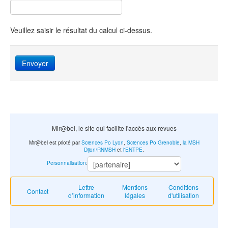
Veuillez saisir le résultat du calcul ci-dessus.
Envoyer
Mir@bel, le site qui facilite l'accès aux revues
Mir@bel est piloté par
Sciences Po Lyon
,
Sciences Po Grenoble
,
la MSH
Dijon/RNMSH
et
l'ENTPE
.
Personnalisation
:
Lettre
Mentions
Conditions
Contact
d’information
légales
d'utilisation