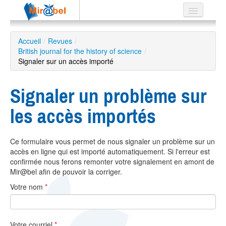
Le réseau
Accueil
/
Revues
/
British journal for the history of science
Soutien
/
Signaler sur un accès importé
Listes
Signaler un problème sur
les accès importés
Recherche
avancée
Ce formulaire vous permet de nous signaler un problème sur un
EN
accès en ligne qui est importé automatiquement. Si l'erreur est
ES
confirmée nous ferons remonter votre signalement en amont de
Mir@bel afin de pouvoir la corriger.
?
Votre nom
*
Votre courriel
*