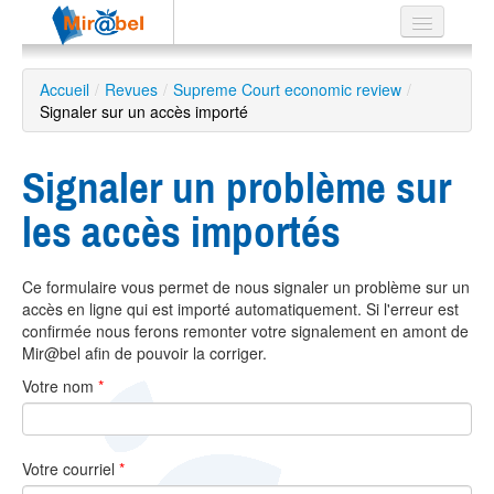
Le réseau
Accueil
/
Revues
/
Supreme Court economic review
/
Signaler sur un accès importé
Soutien
Listes
Signaler un problème sur
les accès importés
Recherche
Ce formulaire vous permet de nous signaler un problème sur un
avancée
accès en ligne qui est importé automatiquement. Si l'erreur est
EN
confirmée nous ferons remonter votre signalement en amont de
ES
Mir@bel afin de pouvoir la corriger.
Votre nom
*
?
Votre courriel
*