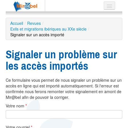
Le réseau
Accueil
/
Revues
/
Exils et migrations ibériques au XXe siècle
Soutien
/
Signaler sur un accès importé
Listes
Signaler un problème sur
les accès importés
Recherche
avancée
Ce formulaire vous permet de nous signaler un problème sur un
EN
accès en ligne qui est importé automatiquement. Si l'erreur est
ES
confirmée nous ferons remonter votre signalement en amont de
Mir@bel afin de pouvoir la corriger.
?
Votre nom
*
Votre courriel
*