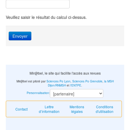
Veuillez saisir le résultat du calcul ci-dessus.
Envoyer
Mir@bel, le site qui facilite l'accès aux revues
Mir@bel est piloté par
Sciences Po Lyon
,
Sciences Po Grenoble
,
la MSH
Dijon/RNMSH
et
l'ENTPE
.
Personnalisation
:
Lettre
Mentions
Conditions
Contact
d’information
légales
d'utilisation