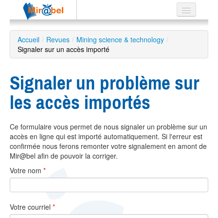
Le réseau
Accueil
/
Revues
/
Mining science & technology
/
Signaler sur un accès importé
Soutien
Listes
Signaler un problème sur
les accès importés
Recherche
Ce formulaire vous permet de nous signaler un problème sur un
avancée
accès en ligne qui est importé automatiquement. Si l'erreur est
EN
confirmée nous ferons remonter votre signalement en amont de
ES
Mir@bel afin de pouvoir la corriger.
Votre nom
*
?
Votre courriel
*