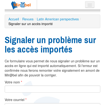
Le réseau
Accueil
/
Revues
/
Latin American perspectives
/
Signaler sur un accès importé
Soutien
Listes
Signaler un problème sur
les accès importés
Recherche
Ce formulaire vous permet de nous signaler un problème sur un
avancée
accès en ligne qui est importé automatiquement. Si l'erreur est
EN
confirmée nous ferons remonter votre signalement en amont de
ES
Mir@bel afin de pouvoir la corriger.
Votre nom
*
?
Votre courriel
*