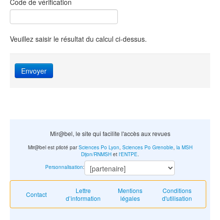
Code de vérification
Veuillez saisir le résultat du calcul ci-dessus.
Envoyer
Mir@bel, le site qui facilite l'accès aux revues
Mir@bel est piloté par
Sciences Po Lyon
,
Sciences Po Grenoble
,
la MSH
Dijon/RNMSH
et
l'ENTPE
.
Personnalisation
:
Lettre
Mentions
Conditions
Contact
d’information
légales
d'utilisation