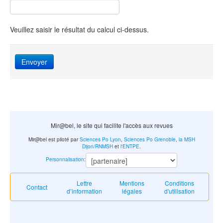
Veuillez saisir le résultat du calcul ci-dessus.
Envoyer
Mir@bel, le site qui facilite l'accès aux revues
Mir@bel est piloté par
Sciences Po Lyon
,
Sciences Po Grenoble
,
la MSH
Dijon/RNMSH
et
l'ENTPE
.
Personnalisation
:
Lettre
Mentions
Conditions
Contact
d’information
légales
d'utilisation