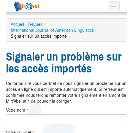
Le réseau
Accueil
/
Revues
/
International Journal of American Linguistics
Soutien
/
Signaler sur un accès importé
Listes
Signaler un problème sur
les accès importés
Recherche
avancée
Ce formulaire vous permet de nous signaler un problème sur un
EN
accès en ligne qui est importé automatiquement. Si l'erreur est
ES
confirmée nous ferons remonter votre signalement en amont de
Mir@bel afin de pouvoir la corriger.
?
Votre nom
*
Votre courriel
*