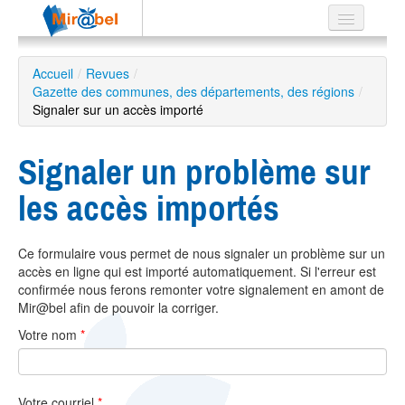
Le réseau
Accueil
/
Revues
/
Gazette des communes, des départements, des régions
Soutien
/
Signaler sur un accès importé
Listes
Signaler un problème sur
les accès importés
Recherche
avancée
Ce formulaire vous permet de nous signaler un problème sur un
EN
accès en ligne qui est importé automatiquement. Si l'erreur est
ES
confirmée nous ferons remonter votre signalement en amont de
Mir@bel afin de pouvoir la corriger.
?
Votre nom
*
Votre courriel
*