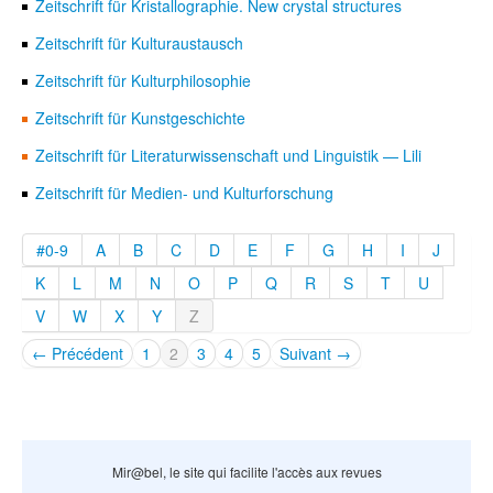
Zeitschrift für Kristallographie. New crystal structures
Zeitschrift für Kulturaustausch
Zeitschrift für Kulturphilosophie
Zeitschrift für Kunstgeschichte
Zeitschrift für Literaturwissenschaft und Linguistik — Lili
Zeitschrift für Medien- und Kulturforschung
#0-9
A
B
C
D
E
F
G
H
I
J
K
L
M
N
O
P
Q
R
S
T
U
V
W
X
Y
Z
← Précédent
1
2
3
4
5
Suivant →
Mir@bel, le site qui facilite l'accès aux revues