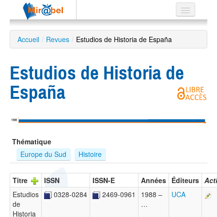
Le réseau
Accueil
/
Revues
/
Estudios de Historia de España
Soutien
Estudios de Historia de
Listes
España
Recherche
1988
avancée
Thématique
EN
ES
Europe du Sud
Histoire
?
Titre
ISSN
ISSN-E
Années
Éditeurs
Act
Estudios
0328-0284
2469-0961
1988 –
UCA
de
…
Historia