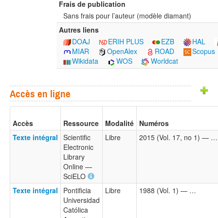
Frais de publication
Sans frais pour l’auteur (modèle diamant)
Autres liens
DOAJ
ERIH PLUS
EZB
HAL
MIAR
OpenAlex
ROAD
Scopus
Wikidata
WOS
Worldcat
Accès en ligne
Accès
Ressource
Modalité
Numéros
Texte intégral
Scientific
Libre
2015 (Vol. 17, no 1) — …
Electronic
Library
Online —
SciELO
Texte intégral
Pontificia
Libre
1988 (Vol. 1) — …
Universidad
Católica