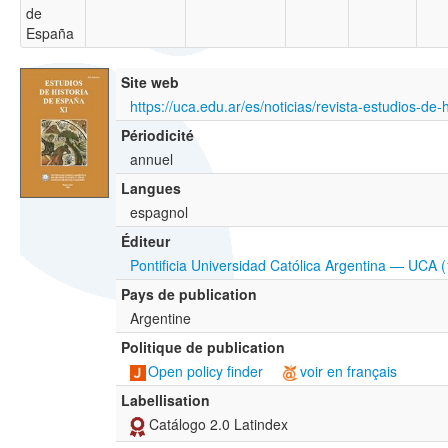
de
España
Site web
Périodicité
annuel
Langues
espagnol
Éditeur
Pontificia Universidad Católica Argentina — UCA 
Pays de publication
Argentine
Politique de publication
Open policy finder
voir en français
Labellisation
Catálogo 2.0 Latindex