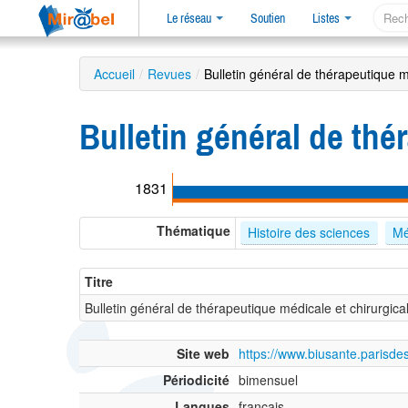
Le réseau
Soutien
Listes
Accueil
/
Revues
/
Bulletin général de thérapeutique m
Bulletin général de thé
1831
Thématique
Histoire des sciences
Mé
Titre
Bulletin général de thérapeutique médicale et chirurgica
Site web
https://www.biusante.parisde
Périodicité
bimensuel
Langues
français