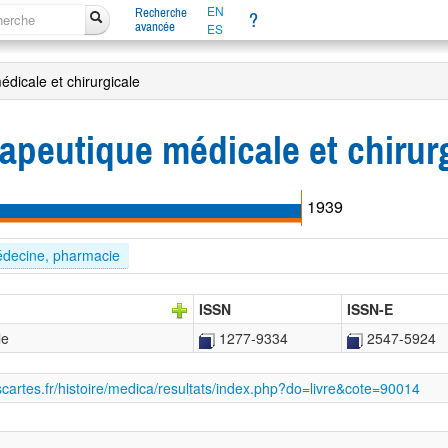
EN
Recherche
?
avancée
ES
édicale et chirurgicale
rapeutique médicale et chirur
1939
decine, pharmacie
ISSN
ISSN-E
le
1277-9334
2547-5924
scartes.fr/histoire/medica/resultats/index.php?do=livre&cote=90014