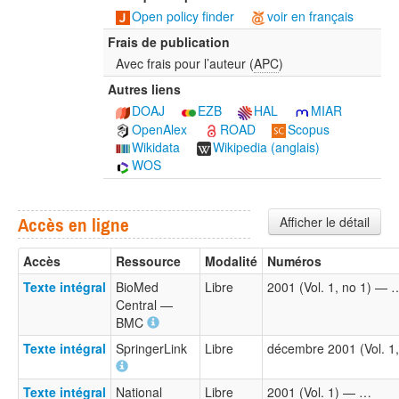
Open policy finder
voir en français
Frais de publication
Avec frais pour l’auteur (
APC
)
Autres liens
DOAJ
EZB
HAL
MIAR
OpenAlex
ROAD
Scopus
Wikidata
Wikipedia (anglais)
WOS
Afficher le détail
Accès en ligne
Accès
Ressource
Modalité
Numéros
Texte intégral
BioMed
Libre
2001 (Vol. 1, no 1) — 
Central —
BMC
Texte intégral
SpringerLink
Libre
décembre 2001 (Vol. 1
Texte intégral
National
Libre
2001 (Vol. 1) — …