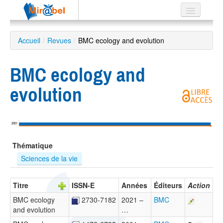
Le réseau
Accueil
/
Revues
/
BMC ecology and evolution
Soutien
BMC ecology and
Listes
evolution
Recherche
2001
avancée
Thématique
EN
ES
Sciences de la vie
?
Titre
ISSN-E
Années
Éditeurs
Action
BMC ecology
2730-7182
2021 –
BMC
and evolution
…