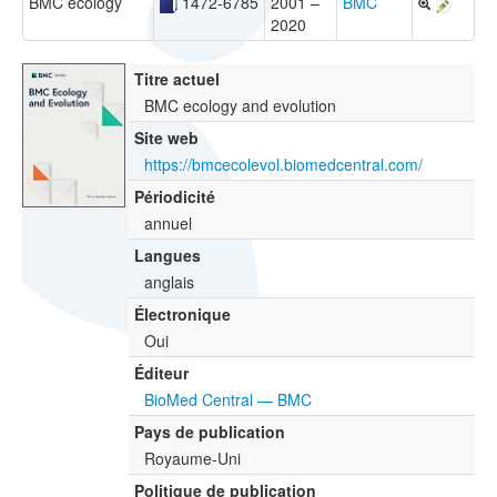
BMC ecology
1472-6785
2001 –
BMC
2020
Titre actuel
BMC ecology and evolution
Site web
https://bmcecolevol.biomedcentral.com/
Périodicité
annuel
Langues
anglais
Électronique
Oui
Éditeur
BioMed Central — BMC
Pays de publication
Royaume-Uni
Politique de publication