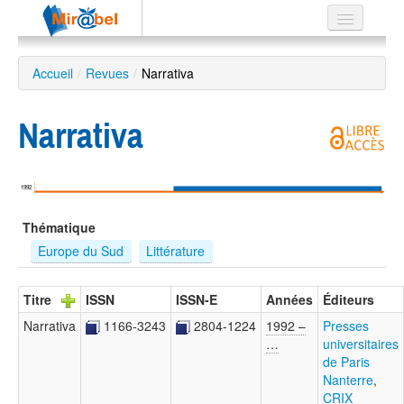
Le réseau
Accueil
/
Revues
/
Narrativa
Soutien
Narrativa
Listes
1992
Recherche
Thématique
avancée
Europe du Sud
Littérature
EN
ES
Titre
ISSN
ISSN-E
Années
Éditeurs
?
Narrativa
1166-3243
2804-1224
1992 –
Presses
…
universitaires
de Paris
Nanterre
,
CRIX