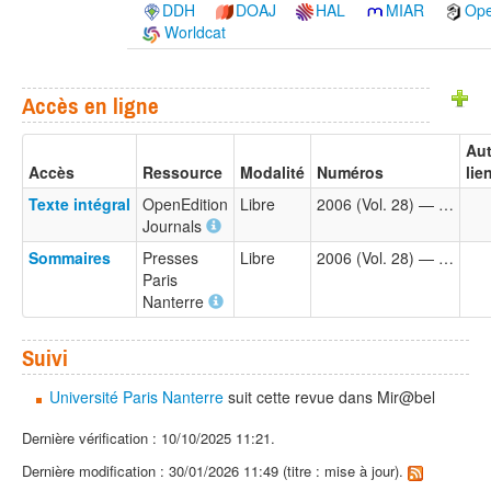
DDH
DOAJ
HAL
MIAR
Ope
Worldcat
Accès en ligne
Aut
Accès
Ressource
Modalité
Numéros
lie
Texte intégral
OpenEdition
Libre
2006 (Vol. 28) — …
Journals
Sommaires
Presses
Libre
2006 (Vol. 28) — …
Paris
Nanterre
Suivi
Université Paris Nanterre
suit cette revue dans Mir@bel
Dernière vérification : 10/10/2025 11:21.
Dernière modification : 30/01/2026 11:49 (titre : mise à jour).