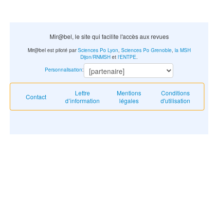
Mir@bel, le site qui facilite l'accès aux revues
Mir@bel est piloté par
Sciences Po Lyon
,
Sciences Po Grenoble
,
la MSH
Dijon/RNMSH
et
l'ENTPE
.
Personnalisation
:
Lettre
Mentions
Conditions
Contact
d’information
légales
d'utilisation