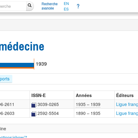
EN
Recherche
?
avancée
ES
 médecine
1939
ports
ISSN-E
Années
Éditeurs
96-2611
3039-0265
1935 – 1939
Ligue fran
96-2603
2592-5504
1890 – 1935
Ligue fran
ine
ections/show/7