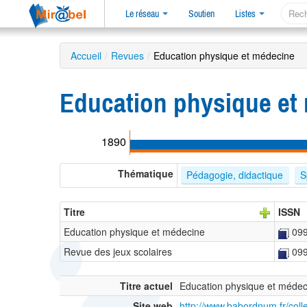
Le réseau
Soutien
Listes
Accueil
/
Revues
/
Education physique et médecine
Education physique et
1890
Thématique
Pédagogie, didactique
S
Titre
ISSN
Education physique et médecine
09
Revue des jeux scolaires
09
Titre actuel
Education physique et médec
Site web
http://www.babordnum.fr/coll