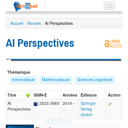
Le réseau
Accueil
/
Revues
/
AI Perspectives
Soutien
AI Perspectives
Listes
2019
Recherche
Thématique
avancée
Informatique
Mathématiques
Sciences cognitives
EN
ES
Titre
ISSN-E
Années
Éditeurs
Action
?
AI
2523-398X
2019 –
Springer
Perspectives
…
Verlag
GmbH