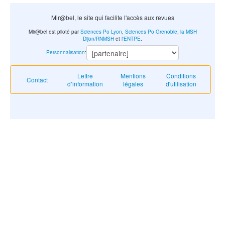
Mir@bel, le site qui facilite l'accès aux revues
Mir@bel est piloté par
Sciences Po Lyon
,
Sciences Po Grenoble
,
la MSH
Dijon/RNMSH
et
l'ENTPE
.
Personnalisation
:
Lettre
Mentions
Conditions
Contact
d’information
légales
d'utilisation