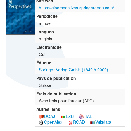
Site web
https://aiperspectives.springeropen.com/
Périodicité
annuel
Langues
anglais
Électronique
Oui
Éditeur
Springer Verlag GmbH (1842 à 2002)
Pays de publication
Suisse
Frais de publication
Avec frais pour l’auteur (
APC
)
Autres liens
DOAJ
EZB
HAL
OpenAlex
ROAD
Wikidata