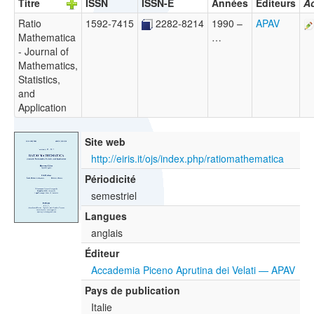
Titre
ISSN
ISSN-E
Années
Éditeurs
Ac
Ratio
1592-7415
2282-8214
1990 –
APAV
Mathematica
…
- Journal of
Mathematics,
Statistics,
and
Application
Site web
http://eiris.it/ojs/index.php/ratiomathematica
Périodicité
semestriel
Langues
anglais
Éditeur
Accademia Piceno Aprutina dei Velati — APAV
Pays de publication
Italie