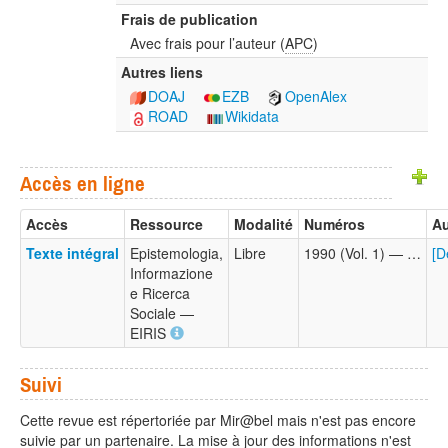
Frais de publication
Avec frais pour l’auteur (
APC
)
Autres liens
DOAJ
EZB
OpenAlex
ROAD
Wikidata
Accès en ligne
Accès
Ressource
Modalité
Numéros
Au
Texte intégral
Epistemologia,
Libre
1990 (Vol. 1) — …
[D
Informazione
e Ricerca
Sociale —
EIRIS
Suivi
Cette revue est répertoriée par Mir@bel mais n'est pas encore
suivie par un partenaire. La mise à jour des informations n'est