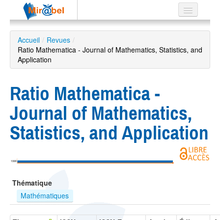
Le réseau
Accueil
/
Revues
/
Ratio Mathematica - Journal of Mathematics, Statistics, and
Soutien
Application
Listes
Ratio Mathematica -
Journal of Mathematics,
Recherche
Statistics, and Application
avancée
EN
ES
1990
?
Thématique
Mathématiques