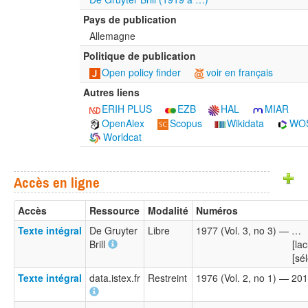
Pays de publication
Allemagne
Politique de publication
Open policy finder
voir en français
Autres liens
ERIH PLUS
EZB
HAL
MIAR
OpenAlex
Scopus
Wikidata
WO
Worldcat
Accès en ligne
Accès
Ressource
Modalité
Numéros
Texte intégral
De Gruyter
Libre
1977 (Vol. 3, no 3) — …
Brill
[la
[sél
Texte intégral
data.istex.fr
Restreint
1976 (Vol. 2, no 1) — 201