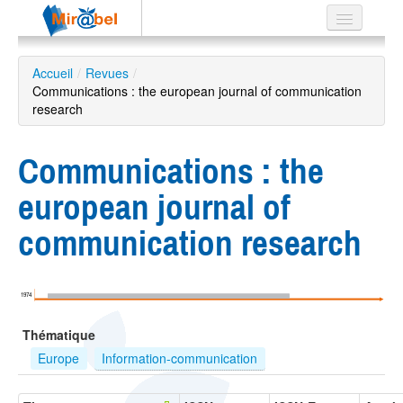
Le réseau
Accueil
/
Revues
/
Communications : the european journal of communication
Soutien
research
Listes
Communications : the
european journal of
Recherche
communication research
avancée
EN
ES
1974
?
Thématique
Europe
Information-communication