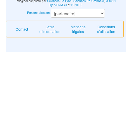
Mir@bel est piloté par
Sciences Po Lyon
,
Sciences Po Grenoble
,
la MSH
Dijon/RNMSH
et
l'ENTPE
.
Personnalisation
:
Lettre
Mentions
Conditions
Contact
d’information
légales
d'utilisation