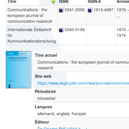
Titre
ISSN
ISSN-E
Anné
Communications : the
0341-2059
1613-4087
1976 
european journal of
…
communication research
Internationale Zeitschrift
0340-0158
1974 
für
1974
Kommunikationsforschung
Titre actuel
Communications : the european journal of commu
research
Site web
Périodicité
trimestriel
Langues
allemand, anglais, français
Éditeur
De Gruyter Brill (1919 à …)