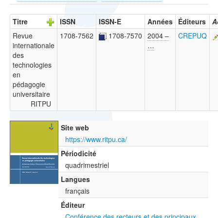
Titre
ISSN
ISSN-E
Années
Éditeurs
A
Revue
1708-7562
1708-7570
2004 –
CREPUQ
internationale
…
des
technologies
en
pédagogie
universitaire
RITPU
Site web
https://www.ritpu.ca/
Périodicité
quadrimestriel
Langues
français
Éditeur
Conférence des recteurs et des principaux