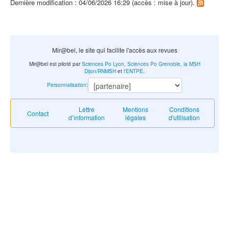
Dernière modification : 04/06/2026 16:29 (accès : mise à jour).
Mir@bel, le site qui facilite l'accès aux revues
Mir@bel est piloté par
Sciences Po Lyon
,
Sciences Po Grenoble
,
la MSH
Dijon/RNMSH
et
l'ENTPE
.
Personnalisation
:
Lettre
Mentions
Conditions
Contact
d’information
légales
d'utilisation