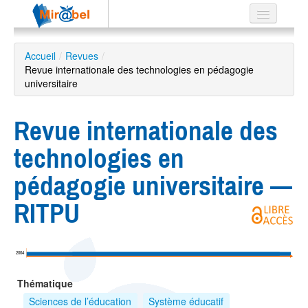
Le réseau
Accueil
/
Revues
/
Revue internationale des technologies en pédagogie
Soutien
universitaire
Listes
Revue internationale des
technologies en
Recherche
pédagogie universitaire —
avancée
RITPU
EN
ES
?
2004
Thématique
Sciences de l’éducation
Système éducatif