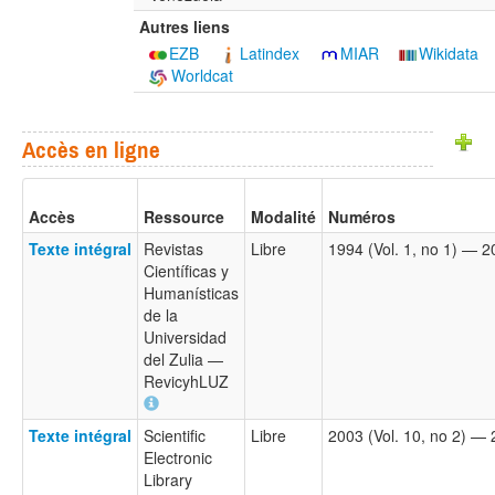
Autres liens
EZB
Latindex
MIAR
Wikidata
Worldcat
Accès en ligne
Accès
Ressource
Modalité
Numéros
Texte intégral
Revistas
Libre
1994 (Vol. 1, no 1) — 20
Científicas y
Humanísticas
de la
Universidad
del Zulia —
RevicyhLUZ
Texte intégral
Scientific
Libre
2003 (Vol. 10, no 2) — 
Electronic
Library