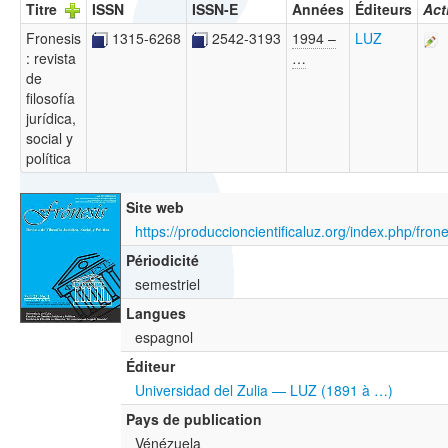
Titre
ISSN
ISSN-E
Années
Éditeurs
Act
Fronesis
1315-6268
2542-3193
1994 –
LUZ
: revista
…
de
filosofía
jurídica,
social y
política
Site web
https://produccioncientificaluz.org/index.php/frone
Périodicité
semestriel
Langues
espagnol
Éditeur
Universidad del Zulia — LUZ (1891 à …)
Pays de publication
Vénézuela