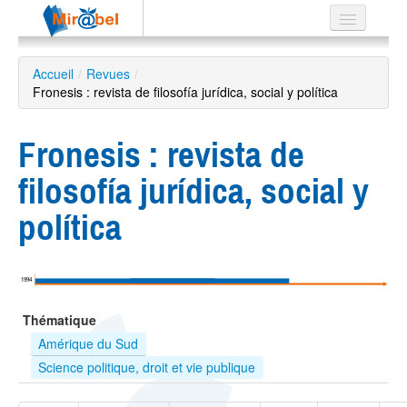
Le réseau
Accueil
/
Revues
/
Fronesis : revista de filosofía jurídica, social y política
Soutien
Listes
Fronesis : revista de
filosofía jurídica, social y
política
Recherche
avancée
EN
1994
ES
Thématique
?
Amérique du Sud
Science politique, droit et vie publique