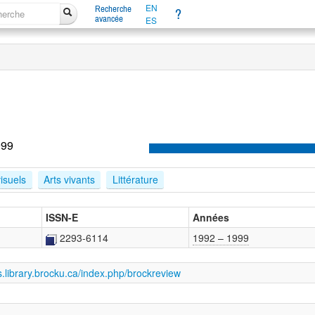
EN
Recherche
?
avancée
ES
999
visuels
Arts vivants
Littérature
ISSN-E
Années
2293-6114
1992 – 1999
ls.library.brocku.ca/index.php/brockreview