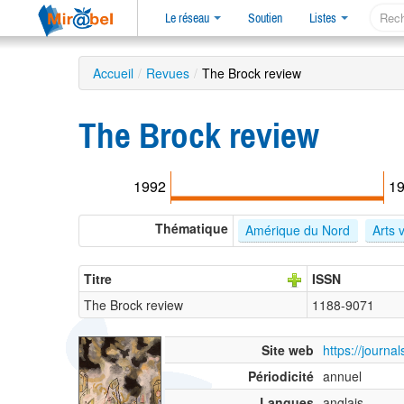
Le réseau
Soutien
Listes
Accueil
/
Revues
/
The Brock review
The Brock review
1992
1
Thématique
Amérique du Nord
Arts 
Titre
ISSN
The Brock review
1188-9071
Site web
https://journa
Périodicité
annuel
Langues
anglais