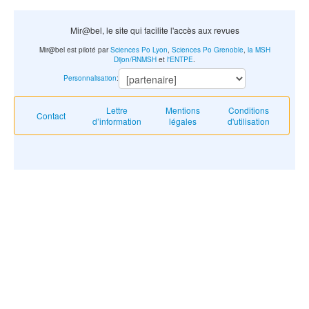
Mir@bel, le site qui facilite l'accès aux revues
Mir@bel est piloté par
Sciences Po Lyon
,
Sciences Po Grenoble
,
la MSH
Dijon/RNMSH
et
l'ENTPE
.
Personnalisation
:
Lettre
Mentions
Conditions
Contact
d’information
légales
d'utilisation