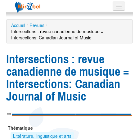
Le réseau
Accueil
/
Revues
/
Intersections : revue canadienne de musique =
Soutien
Intersections: Canadian Journal of Music
Listes
Intersections : revue
canadienne de musique =
Recherche
Intersections: Canadian
avancée
Journal of Music
EN
ES
?
1980
Thématique
Littérature, linguistique et arts