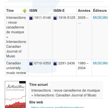
Titre
ISSN
ISSN-E
Années
Éditeurs
Intersections
1911-0146
1918-512X
2005 –
MUSCAN
: revue
…
canadienne
de musique
=
Intersections:
Canadian
Journal of
Music
Canadian
0710-0353
2291-2436
1980 –
MUSCAN
university
2004
music review
Titre actuel
Intersections : revue canadienne de musique
= Intersections: Canadian Journal of Music
Site web
https://muscan.org/fr/intersections/