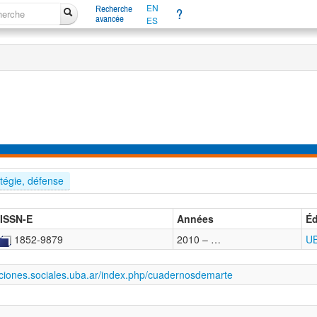
EN
Recherche
?
avancée
ES
tégie, défense
ISSN-E
Années
Éd
1852-9879
2010 – …
UB
caciones.sociales.uba.ar/index.php/cuadernosdemarte