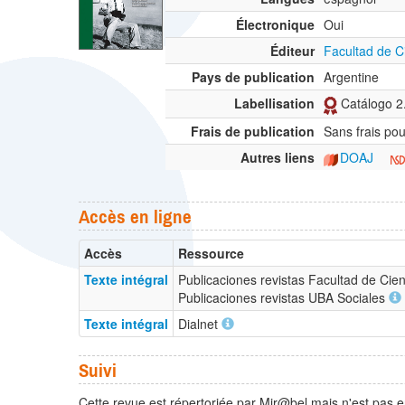
Électronique
Oui
Éditeur
Facultad de C
Pays de publication
Argentine
Labellisation
Catálogo 2.
Frais de publication
Sans frais pou
Autres liens
DOAJ
Accès en ligne
Accès
Ressource
Texte intégral
Publicaciones revistas Facultad de Cie
Publicaciones revistas UBA Sociales
Texte intégral
Dialnet
Suivi
Cette revue est répertoriée par Mir@bel mais n'est pas e