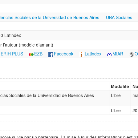
iencias Sociales de la Universidad de Buenos Aires — UBA Sociales
0 Latindex
r l’auteur (modèle diamant)
ERIH PLUS
EZB
Facebook
Latindex
MIAR
O
Modalité
Nu
ncias Sociales de la Universidad de Buenos Aires —
Libre
ma
Libre
20
ncore suivie par un partenaire. La mise à jour des informations n'est 