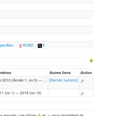
penAlex
ROAD
X
méros
Autres liens
Action
i 2010 (Année 1, no 0) — …
[Dernier numéro]
11 (no 1) — 2018 (no 15)
pas assurée. Les icônes
et
vous permettent de