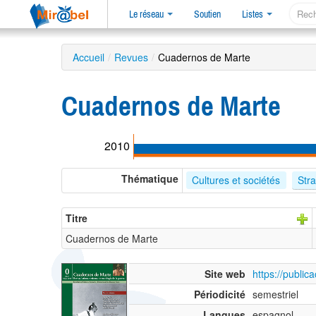
Le réseau
Soutien
Listes
Accueil
/
Revues
/
Cuadernos de Marte
Cuadernos de Marte
2010
Thématique
Cultures et sociétés
Stra
Titre
Cuadernos de Marte
Site web
https://publi
Périodicité
semestriel
Langues
espagnol