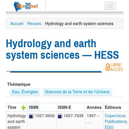
Le réseau
Accueil
/
Revues
/
Hydrology and earth system sciences
Soutien
Hydrology and earth
Listes
system sciences — HESS
Recherche
1997
avancée
Thématique
EN
ES
Eau, Énergies
Sciences de la Terre et de l'Univers
?
Titre
ISSN
ISSN-E
Années
Éditeurs
Hydrology
1027-5606
1607-7938
1997 –
Copernicus
and earth
…
Publications
,
system
EGU