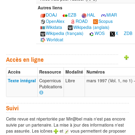
Autres liens
DOAJ
EZB
HAL
MIAR
OpenAlex
ROAD
Scopus
Wikidata
Wikipedia (anglais)
Wikipedia (français)
WOS
X
ZDB
Worldcat
Accès en ligne
Accès
Ressource
Modalité
Numéros
Texte intégral
Copernicus
Libre
mars 1997 (Vol. 1, no 1
Publications
Suivi
Cette revue est répertoriée par Mir@bel mais n'est pas encore
suivie par un partenaire. La mise à jour des informations n'est
pas assurée. Les icônes
et
vous permettent de proposer