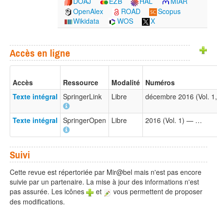
DOAJ
EZB
HAL
MIAR
OpenAlex
ROAD
Scopus
Wikidata
WOS
X
Accès en ligne
Accès
Ressource
Modalité
Numéros
Texte intégral
SpringerLink
Libre
décembre 2016 (Vol. 1
Texte intégral
SpringerOpen
Libre
2016 (Vol. 1) — …
Suivi
Cette revue est répertoriée par Mir@bel mais n'est pas encore
suivie par un partenaire. La mise à jour des informations n'est
pas assurée. Les icônes
et
vous permettent de proposer
des modifications.