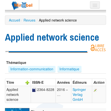
Le réseau
Accueil
/
Revues
/
Applied network science
Soutien
Applied network science
Listes
2016
Recherche
Thématique
avancée
Information-communication
Informatique
EN
ES
Titre
ISSN-E
Années
Éditeurs
Action
?
Applied
2364-8228
2016 –
Springer
network
…
Verlag
science
GmbH