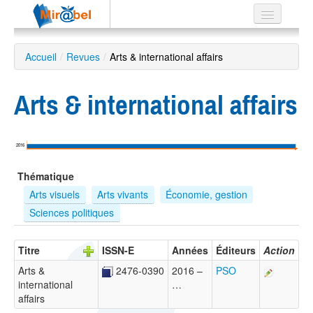
Le réseau
Accueil
/
Revues
/
Arts & international affairs
Soutien
Arts & international affairs
Listes
2016
Recherche
Thématique
avancée
Arts visuels
Arts vivants
Économie, gestion
EN
Sciences politiques
ES
?
Titre
ISSN-E
Années
Éditeurs
Action
Arts &
2476-0390
2016 –
PSO
international
…
affairs