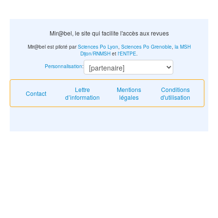
Mir@bel, le site qui facilite l'accès aux revues
Mir@bel est piloté par
Sciences Po Lyon
,
Sciences Po Grenoble
,
la MSH
Dijon/RNMSH
et
l'ENTPE
.
Personnalisation
:
Lettre
Mentions
Conditions
Contact
d’information
légales
d'utilisation