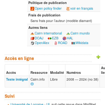
Politique de publication
Open policy finder
voir en français
Frais de publication
Sans frais pour l’auteur (modèle diamant)
Autres liens
Cairn international
Cairn mundo
DOAJ
EZB
HAL
OpenAlex
ROAD
Wikidata
Accès en ligne
Au
Accès
Ressource
Modalité
Numéros
li
Texte intégral
Cairn.info
Libre
2008 — 2024 (no 38)
Suivi
Université de Lorraine - UL
suit cette revue dans Mir@bel