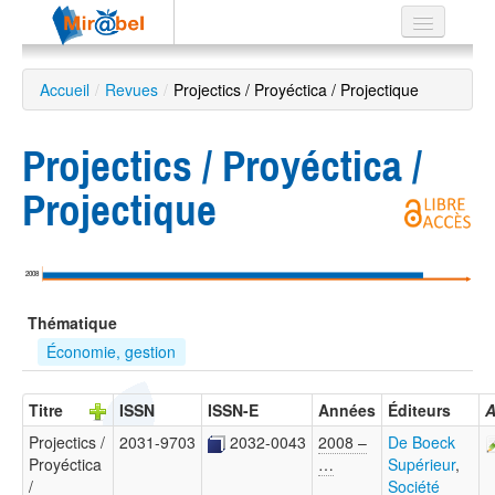
Le réseau
Accueil
/
Revues
/
Projectics / Proyéctica / Projectique
Soutien
Projectics / Proyéctica /
Listes
Projectique
Recherche
2008
avancée
Thématique
EN
ES
Économie, gestion
?
Titre
ISSN
ISSN-E
Années
Éditeurs
A
Projectics /
2031-9703
2032-0043
2008 –
De Boeck
Proyéctica
…
Supérieur
,
/
Société