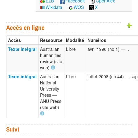
EZB
Facebook
OpenAlex
Wikidata
WOS
X
Accès en ligne
Accès
Ressource
Modalité
Numéros
Texte intégral
Australian
Libre
avril 1996 (no 1) — …
humanities
review (site
web)
Texte intégral
Australian
Libre
juillet 2008 (no 44) — se
National
University
Press —
ANU Press
(site web)
Suivi