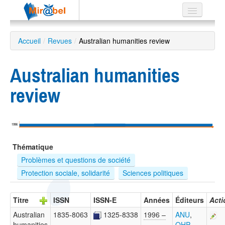
Le réseau
Accueil
/
Revues
/
Australian humanities review
Soutien
Australian humanities
Listes
review
Recherche
1996
avancée
Thématique
EN
ES
Problèmes et questions de société
Protection sociale, solidarité
Sciences politiques
?
Titre
ISSN
ISSN-E
Années
Éditeurs
Acti
Australian
1835-8063
1325-8338
1996 –
ANU
,
humanities
…
OHP