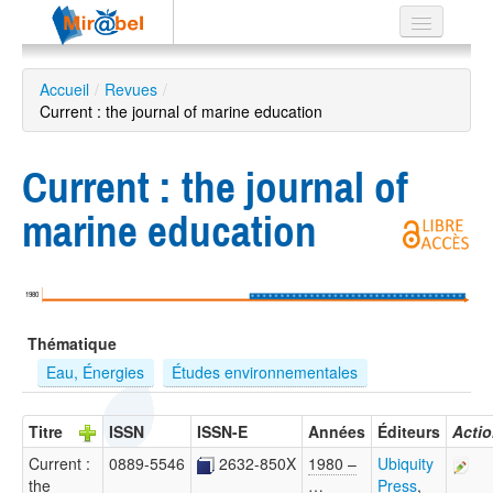
Le réseau
Accueil
/
Revues
/
Current : the journal of marine education
Soutien
Listes
Current : the journal of
marine education
Recherche
avancée
1980
EN
Thématique
ES
Eau, Énergies
Études environnementales
?
Titre
ISSN
ISSN-E
Années
Éditeurs
Acti
Current :
0889-5546
2632-850X
1980 –
Ubiquity
the
…
Press
,