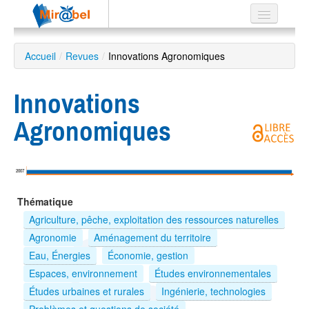
Le réseau
Accueil
/
Revues
/
Innovations Agronomiques
Soutien
Innovations
Listes
Agronomiques
Recherche
2007
avancée
Thématique
EN
ES
Agriculture, pêche, exploitation des ressources naturelles
Agronomie
Aménagement du territoire
?
Eau, Énergies
Économie, gestion
Espaces, environnement
Études environnementales
Études urbaines et rurales
Ingénierie, technologies
Problèmes et questions de société