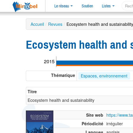
Le réseau
Soutien
Listes
Accueil
/
Revues
/
Ecosystem health and sustainabilit
Ecosystem health and s
2015
Thématique
Espaces, environnement
Titre
Ecosystem health and sustainability
Site web
https://www.ta
Périodicité
irrégulier
Langues
anglais