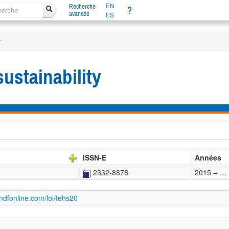
EN
Recherche
?
avancée
ES
y
ustainability
ISSN-E
Années
2332-8878
2015 – …
ndfonline.com/loi/tehs20