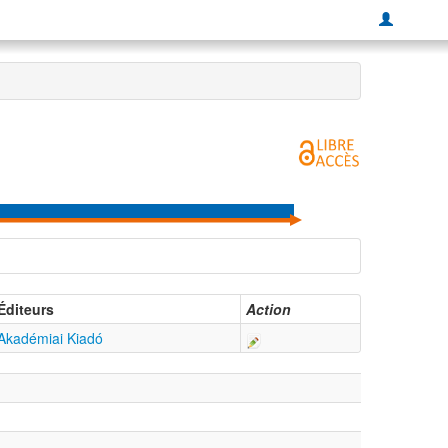
Éditeurs
Action
Akadémiai Kiadó