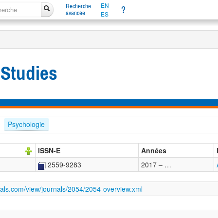
EN
Recherche
?
avancée
ES
 Studies
Psychologie
ISSN-E
Années
2559-9283
2017 – …
rnals.com/view/journals/2054/2054-overview.xml