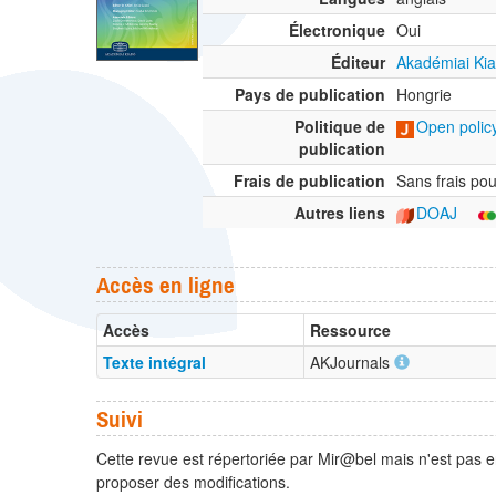
Électronique
Oui
Éditeur
Akadémiai Ki
Pays de publication
Hongrie
Politique de
Open policy
publication
Frais de publication
Sans frais pou
Autres liens
DOAJ
Accès en ligne
Accès
Ressource
Texte intégral
AKJournals
Suivi
Cette revue est répertoriée par Mir@bel mais n'est pas e
proposer des modifications.