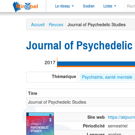
Le réseau
Soutien
Listes
Accueil
/
Revues
/
Journal of Psychedelic Studies
Journal of Psychedelic
2017
Thématique
Psychiatrie, santé mentale
Titre
Journal of Psychedelic Studies
Site web
https://akjou
Périodicité
semestriel
Langues
anglais