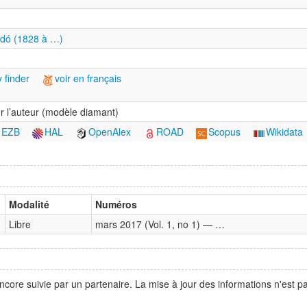
adó (1828 à …)
 finder
voir en français
r l’auteur (modèle diamant)
EZB
HAL
OpenAlex
ROAD
Scopus
Wikidata
Modalité
Numéros
Libre
mars 2017 (Vol. 1, no 1) — …
ncore suivie par un partenaire. La mise à jour des informations n'est 