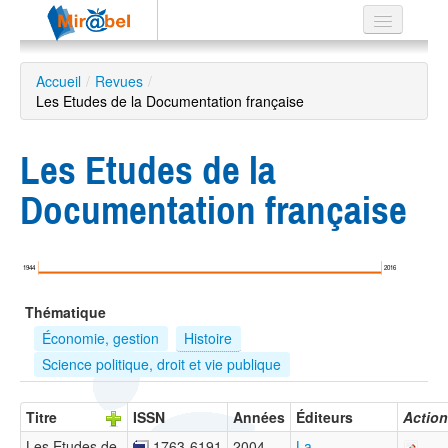
Le réseau
Accueil
/
Revues
/
Les Etudes de la Documentation française
Soutien
Listes
Les Etudes de la
Documentation française
Recherche
avancée
1944
2016
EN
Thématique
ES
Économie, gestion
Histoire
?
Science politique, droit et vie publique
Titre
ISSN
Années
Éditeurs
Action
Les Etudes de
1763-6191
2004 –
La