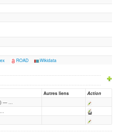
ex
ROAD
Wikidata
Autres liens
Action
1) — …
 …