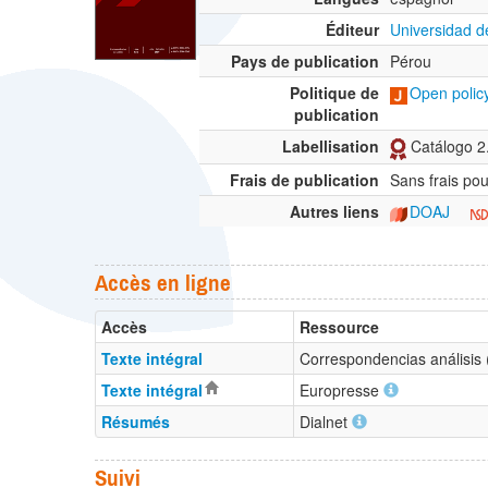
Éditeur
Universidad 
Pays de publication
Pérou
Politique de
Open policy
publication
Labellisation
Catálogo 2.
Frais de publication
Sans frais pou
Autres liens
DOAJ
Accès en ligne
Accès
Ressource
Texte intégral
Correspondencias análisis 
Texte intégral
Europresse
Résumés
Dialnet
Suivi