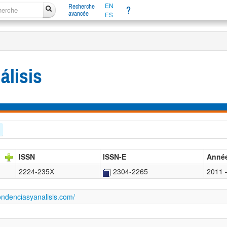
EN
Recherche
?
avancée
ES
álisis
ISSN
ISSN-E
Anné
2224-235X
2304-2265
2011 
pondenciasyanalisis.com/