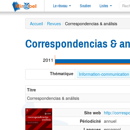
Le réseau
Soutien
Listes
Accueil
/
Revues
/
Correspondencias & análisis
Correspondencias & an
2011
Thématique
Information-communication
Titre
Correspondencias & análisis
Site web
http://corres
Périodicité
annuel
Langues
espagnol