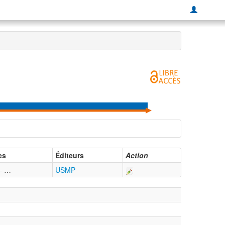
es
Éditeurs
Action
– …
USMP