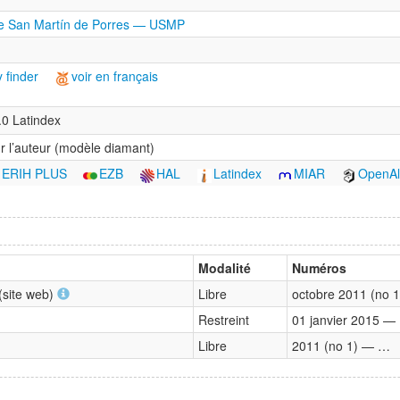
de San Martín de Porres — USMP
 finder
voir en français
0 Latindex
r l’auteur (modèle diamant)
ERIH PLUS
EZB
HAL
Latindex
MIAR
OpenAl
Modalité
Numéros
(site web)
Libre
octobre 2011 (no 
Restreint
01 janvier 2015 —
Libre
2011 (no 1) — …