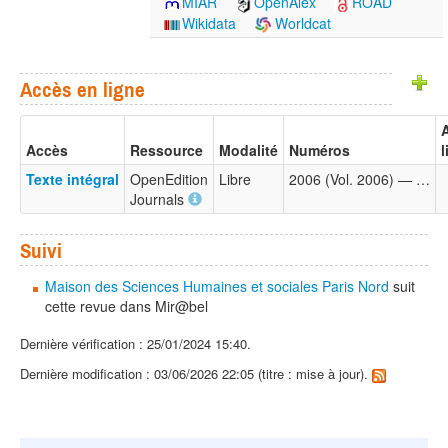
MIAR
OpenAlex
ROAD
Wikidata
Worldcat
Accès en ligne
Accès
Ressource
Modalité
Numéros
l
Texte intégral
OpenEdition
Libre
2006 (Vol. 2006) — …
Journals
Suivi
Maison des Sciences Humaines et sociales Paris Nord
suit
cette revue dans Mir@bel
Dernière vérification : 25/01/2024 15:40.
Dernière modification : 03/06/2026 22:05 (titre : mise à jour).