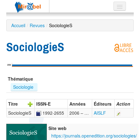
Le réseau
Accueil
/
Revues
/
SociologieS
Soutien
SociologieS
Listes
2006
Recherche
Thématique
avancée
Sociologie 
EN
ES
Titre
ISSN-E
Années
Éditeurs
Action
?
SociologieS
1992-2655
2006 – …
AISLF
Site web
https://journals.openedition.org/sociologies/