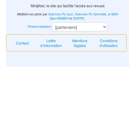
Mir@bel, le site qui facilite l'accès aux revues
Mir@bel est piloté par
Sciences Po Lyon
,
Sciences Po Grenoble
,
la MSH
Dijon/RNMSH
et
l'ENTPE
.
Personnalisation
:
Lettre
Mentions
Conditions
Contact
d’information
légales
d'utilisation