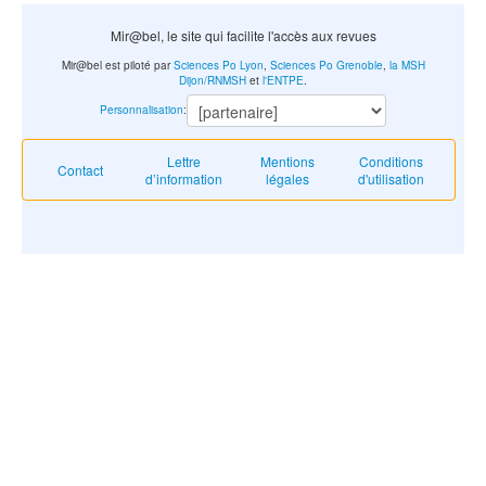
Mir@bel, le site qui facilite l'accès aux revues
Mir@bel est piloté par
Sciences Po Lyon
,
Sciences Po Grenoble
,
la MSH
Dijon/RNMSH
et
l'ENTPE
.
Personnalisation
:
Lettre
Mentions
Conditions
Contact
d’information
légales
d'utilisation