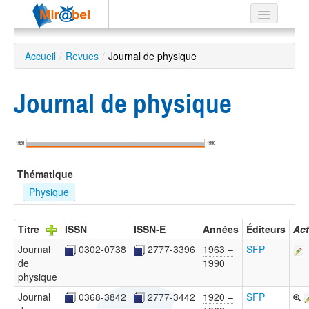
Le réseau
Accueil
/
Revues
/
Journal de physique
Soutien
Journal de physique
Listes
1920
1990
Recherche
Thématique
avancée
Physique
EN
ES
Titre
ISSN
ISSN-E
Années
Éditeurs
Act
?
Journal
0302-0738
2777-3396
1963 –
SFP
de
1990
physique
Journal
0368-3842
2777-3442
1920 –
SFP