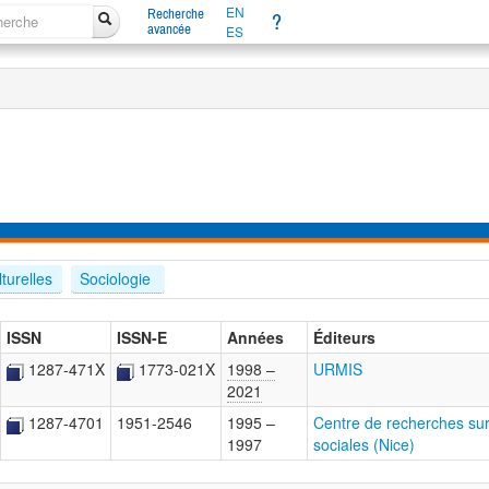
EN
Recherche
?
avancée
ES
lturelles
Sociologie 
ISSN
ISSN-E
Années
Éditeurs
1287-471X
1773-021X
1998 –
URMIS
2021
1287-4701
1951-2546
1995 –
Centre de recherches sur la
1997
sociales (Nice)