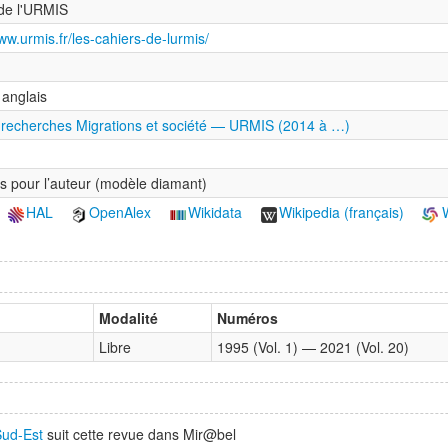
de l'URMIS
ww.urmis.fr/les-cahiers-de-lurmis/
 anglais
 recherches Migrations et société — URMIS (2014 à …)
is pour l’auteur (modèle diamant)
HAL
OpenAlex
Wikidata
Wikipedia (français)
W
Modalité
Numéros
Libre
1995 (Vol. 1) — 2021 (Vol. 20)
Sud-Est
suit cette revue dans Mir@bel