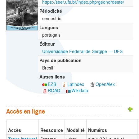
https://seer.ufs.br/index.php/geonordeste/
Périodicité
semestriel
Langues
portugais
Éditeur
Universidade Federal de Sergipe — UFS
Pays de publication
Brésil
Autres liens
EZB
Latindex
OpenAlex
ROAD
Wikidata
Accès en ligne
Accès
Ressource
Modalité
Numéros
Texte intégral
Sistema
Libre
1984 (Vol. 1, no 1) — …