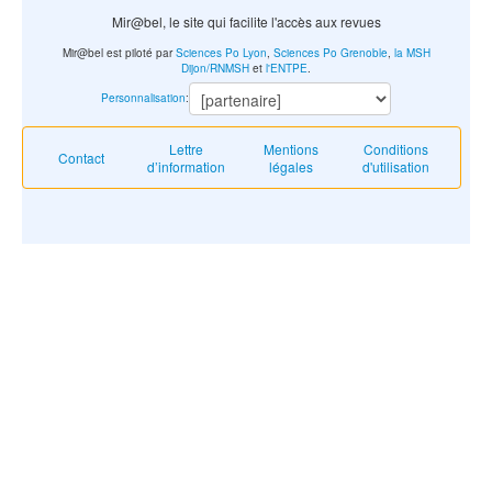
Mir@bel, le site qui facilite l'accès aux revues
Mir@bel est piloté par
Sciences Po Lyon
,
Sciences Po Grenoble
,
la MSH
Dijon/RNMSH
et
l'ENTPE
.
Personnalisation
:
Lettre
Mentions
Conditions
Contact
d’information
légales
d'utilisation