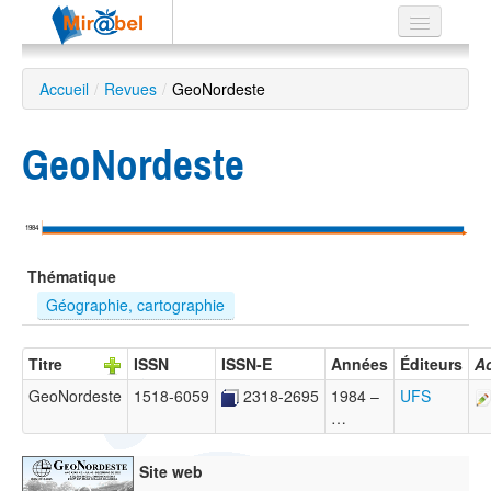
Le réseau
Accueil
/
Revues
/
GeoNordeste
Soutien
GeoNordeste
Listes
1984
Recherche
Thématique
avancée
Géographie, cartographie
EN
ES
Titre
ISSN
ISSN-E
Années
Éditeurs
Ac
?
GeoNordeste
1518-6059
2318-2695
1984 –
UFS
…
Site web