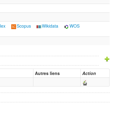
lex
Scopus
Wikidata
WOS
Autres liens
Action