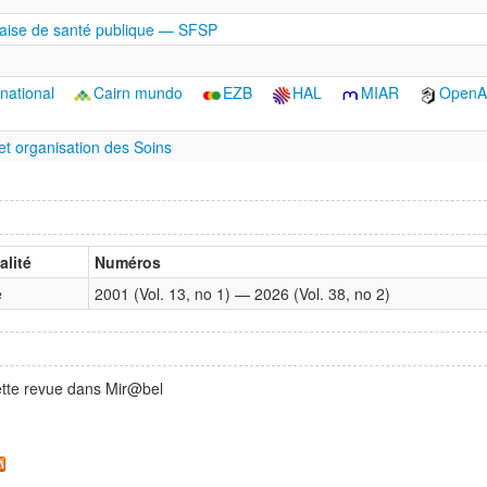
çaise de santé publique — SFSP
rnational
Cairn mundo
EZB
HAL
MIAR
OpenA
et organisation des Soins
lité
Numéros
e
2001 (Vol. 13, no 1) — 2026 (Vol. 38, no 2)
ette revue dans Mir@bel