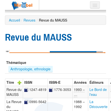
Le réseau
Accueil
/
Revues
/
Revue du MAUSS
Soutien
Revue du MAUSS
Listes
1982
Recherche
Thématique
avancée
Anthropologie, ethnologie
EN
ES
Titre
ISSN
ISSN-E
Années
Éditeurs
?
Revue du
1247-4819
1776-3053
1993 –
Le Bord de
MAUSS
…
l'eau
La Revue
0990-5642
1988 –
La
du
1992
Découverte