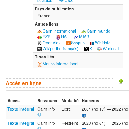
sociales — MAUSS
Pays de publication
France
Autres liens
Cairn international
Cairn mundo
EZB
HAL
MIAR
OpenAlex
Scopus
Wikidata
Wikipedia (français)
X
Worldcat
Titres liés
Mauss international
Accès en ligne
Accès
Ressource
Modalité
Numéros
Texte intégral
Cairn.info
Libre
2001 (no 17) — 2022 (no
Texte intégral
Cairn.info
Restreint
2023 (no 61) — 2025 (no