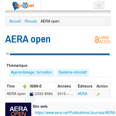
Le réseau
Accueil
/
Revues
/
AERA open
Soutien
AERA open
Listes
2015
Recherche
Thématique
avancée
Apprentissage, formation
Système éducatif
EN
ES
Titre
ISSN-E
Années
Éditeurs
Action
?
AERA open
2332-8584
2015 – …
AERA
Site web
https://www.aera.net/Publications/Journals/AER