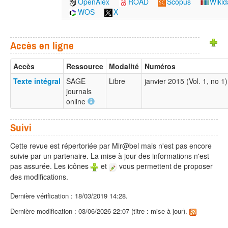
OpenAlex
ROAD
Scopus
Wikid
WOS
X
Accès en ligne
Accès
Ressource
Modalité
Numéros
Texte intégral
SAGE
Libre
janvier 2015 (Vol. 1, no 
journals
online
Suivi
Cette revue est répertoriée par Mir@bel mais n'est pas encore
suivie par un partenaire. La mise à jour des informations n'est
pas assurée. Les icônes
et
vous permettent de proposer
des modifications.
Dernière vérification : 18/03/2019 14:28.
Dernière modification : 03/06/2026 22:07 (titre : mise à jour).