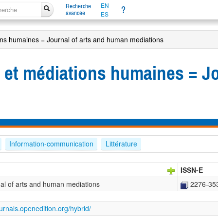
EN
Recherche
?
avancée
ES
ons humaines = Journal of arts and human mediations
s et médiations humaines = Jo
Information-communication
Littérature
ISSN-E
nal of arts and human mediations
2276-35
ournals.openedition.org/hybrid/