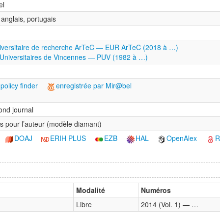
el
 anglais, portugais
iversitaire de recherche ArTeC — EUR ArTeC (2018 à …)
Universitaires de Vincennes — PUV (1982 à …)
policy finder
enregistrée par Mir@bel
nd journal
is pour l’auteur (modèle diamant)
DOAJ
ERIH PLUS
EZB
HAL
OpenAlex
Modalité
Numéros
Libre
2014 (Vol. 1) — …