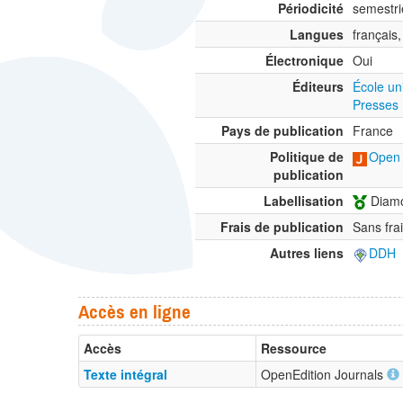
Périodicité
semestri
Langues
français,
Électronique
Oui
Éditeurs
École un
Presses 
Pays de publication
France
Politique de
Open 
publication
Labellisation
Diamo
Frais de publication
Sans fra
Autres liens
DDH
Accès en ligne
Accès
Ressource
Texte intégral
OpenEdition Journals