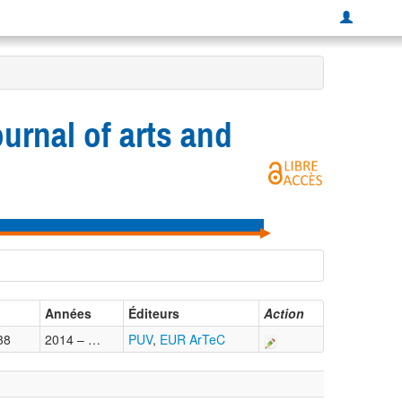
urnal of arts and
Années
Éditeurs
Action
38
2014 – …
PUV
,
EUR ArTeC