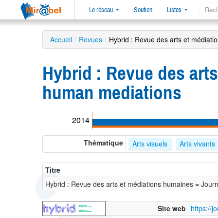
Le réseau
Soutien
Listes
Accueil
/
Revues
/
Hybrid : Revue des arts et médiati
Hybrid : Revue des art
human mediations
2014
Thématique
Arts visuels
Arts vivants
Titre
Hybrid : Revue des arts et médiations humaines = Jour
Site web
https://j