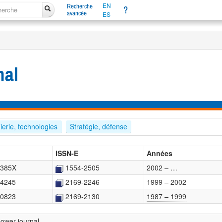
EN
Recherche
?
avancée
ES
nal
ierie, technologies
Stratégie, défense
ISSN-E
Années
-385X
1554-2505
2002 – …
-4245
2169-2246
1999 – 2002
-0823
2169-2130
1987 – 1999
power journal