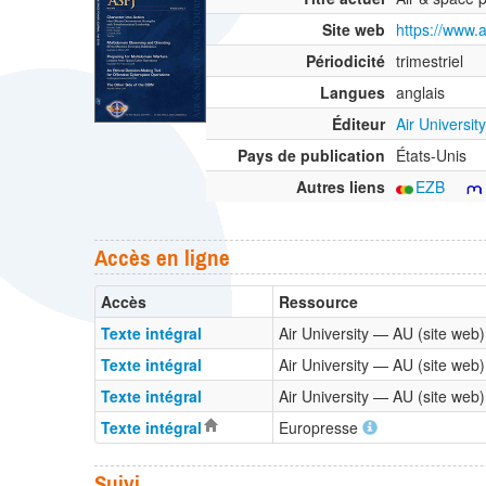
Site web
https://www.a
Périodicité
trimestriel
Langues
anglais
Éditeur
Air Universit
Pays de publication
États-Unis
Autres liens
EZB
Accès en ligne
Accès
Ressource
Texte intégral
Air University — AU (site web
Texte intégral
Air University — AU (site web
Texte intégral
Air University — AU (site web
Texte intégral
Europresse
Suivi