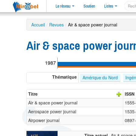
Le réseau
Soutien
Listes
Accueil
/
Revues
/
Air & space power journal
Air & space power jour
1987
Thématique
Amérique du Nord
Ingén
Titre
ISSN
Air & space power journal
1555
Aerospace power journal
1535
Airpower journal
0897
Titre actuel
Air & space 