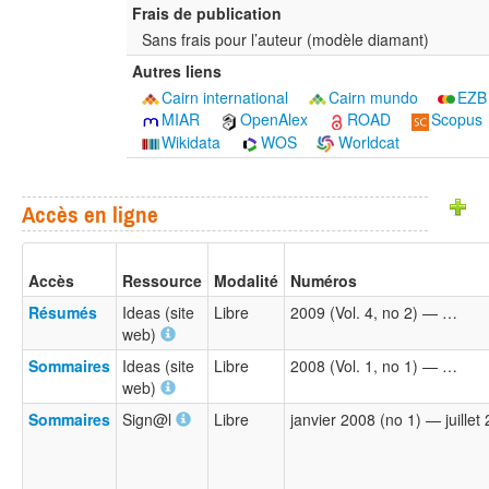
Frais de publication
Sans frais pour l’auteur (modèle diamant)
Autres liens
Cairn international
Cairn mundo
EZB
MIAR
OpenAlex
ROAD
Scopus
Wikidata
WOS
Worldcat
Accès en ligne
Accès
Ressource
Modalité
Numéros
Résumés
Ideas (site
Libre
2009 (Vol. 4, no 2) — …
web)
Sommaires
Ideas (site
Libre
2008 (Vol. 1, no 1) — …
web)
Sommaires
Sign@l
Libre
janvier 2008 (no 1) — juillet