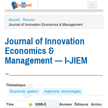
Le réseau
Accueil
/
Revues
/
Journal of Innovation Economics & Management
Soutien
Listes
Journal of Innovation
Economics &
Management — I-JIEM
Recherche
avancée
EN
2008
ES
Thématique
?
Économie, gestion
Ingénierie, technologies
Titre
ISSN-E
Années
Éditeurs
Action