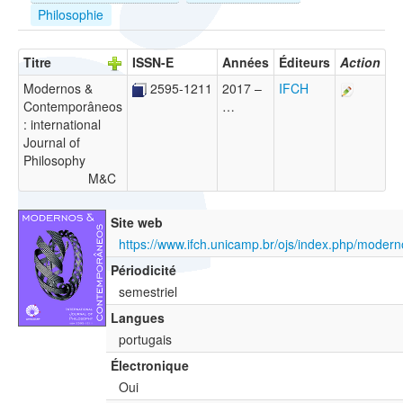
Philosophie
Titre
ISSN-E
Années
Éditeurs
Action
Modernos &
2595-1211
2017 –
IFCH
Contemporâneos
…
: international
Journal of
Philosophy
M&C
Site web
Périodicité
semestriel
Langues
portugais
Électronique
Oui