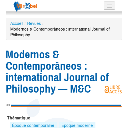
Le réseau
Accueil
/
Revues
/
Modernos & Contemporâneos : international Journal of
Soutien
Philosophy
Listes
Modernos &
Contemporâneos :
Recherche
international Journal of
avancée
Philosophy — M&C
EN
ES
?
2017
Thématique
Époque contemporaine
Époque moderne