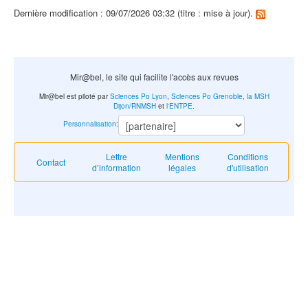
Dernière modification : 09/07/2026 03:32 (titre : mise à jour).
Mir@bel, le site qui facilite l'accès aux revues
Mir@bel est piloté par
Sciences Po Lyon
,
Sciences Po Grenoble
,
la MSH
Dijon/RNMSH
et
l'ENTPE
.
Personnalisation
:
Lettre
Mentions
Conditions
Contact
d’information
légales
d'utilisation